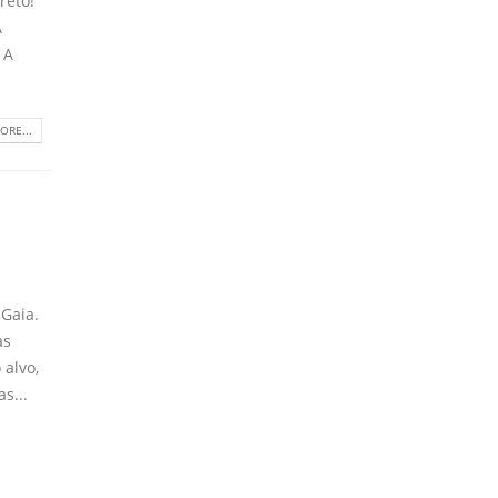
reto!
A
 A
ORE...
s
 Gaia.
as
 alvo,
s...