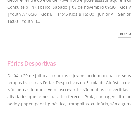
decorrer entre 05 e 06 de Novembro e pode assistir aqui em di
Consulte o link abaixo. Sábado | 05 de novembro 09:30 - Kids 
|Youth A 10:30 - Kids B | 11:45 Kids B 15: 00 - Junior A | Senior
16:00 - Youth B...
READ M
Férias Desportivas
De 04 a 29 de julho as crianças e jovens podem ocupar os seu
tempos livres nas Férias Desportivas da Escola de Ginástica de
Não percas tempo e vem inscrever-te, são muitas e divertidas 
atividades que temos para te oferecer. Praia, canoagem, tiro ao
peddy-paper, padel, ginástica, trampolins, culinária, são alguma