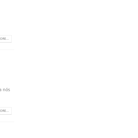
a
ORE...
a nós
ORE...