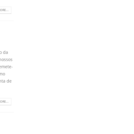
ORE...
o da
 nossos
remete-
omo
nta de
ORE...