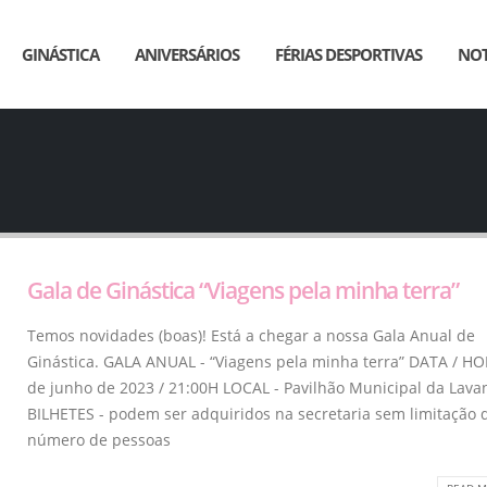
GINÁSTICA
ANIVERSÁRIOS
FÉRIAS DESPORTIVAS
NOT
Gala de Ginástica “Viagens pela minha terra”
Temos novidades (boas)! Está a chegar a nossa Gala Anual de
Ginástica. GALA ANUAL - “Viagens pela minha terra” DATA / HO
de junho de 2023 / 21:00H LOCAL - Pavilhão Municipal da Lava
BILHETES - podem ser adquiridos na secretaria sem limitação 
número de pessoas