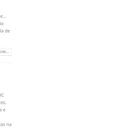
e...
ão
la de
ORE...
LIC
os,
a e
das na