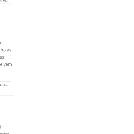
ORE...
o
lho as
ias
 e vem
ORE...
á