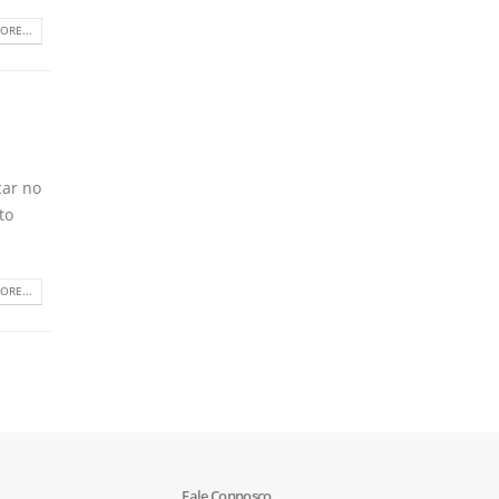
ORE...
car no
to
ORE...
Fale Connosco