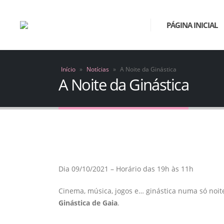
PÁGINA INICIAL
Início
»
Notícias
»
A Noite da Ginástica
A Noite da Ginástica
Dia 09/10/2021 – Horário das 19h às 11h
Cinema, música, jogos e… ginástica numa só noit
Ginástica de Gaia
.