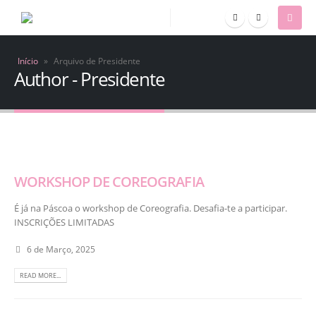
Início
»
Arquivo de Presidente
Author - Presidente
WORKSHOP DE COREOGRAFIA
É já na Páscoa o workshop de Coreografia. Desafia-te a participar.
INSCRIÇÕES LIMITADAS
6 de Março, 2025
READ MORE...