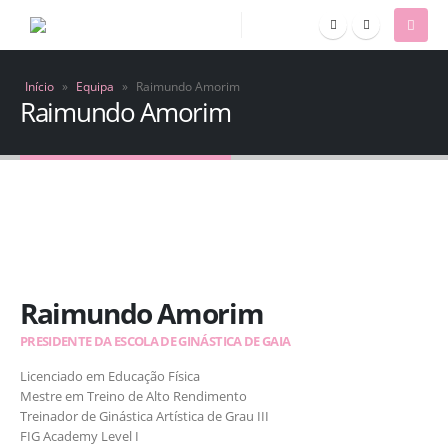
Início
»
Equipa
»
Raimundo Amorim
Raimundo Amorim
Raimundo Amorim
PRESIDENTE DA ESCOLA DE GINÁSTICA DE GAIA
Licenciado em Educação Física
Mestre em Treino de Alto Rendimento
Treinador de Ginástica Artística de Grau III
FIG Academy Level I